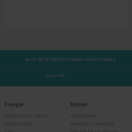
MEER INFO
BASE
BLIJF OP DE HOOGTE VAN DE LAATSTE DEALS
MEER INFO
VOLG ONS
Energie
Mobiel
ELEKTRICITEIT EN GAS
VERGELIJKEN
ELEKTRICITEIT
MOBIELE OPERATORS
GAS
VEELGESTELDE VRAGEN