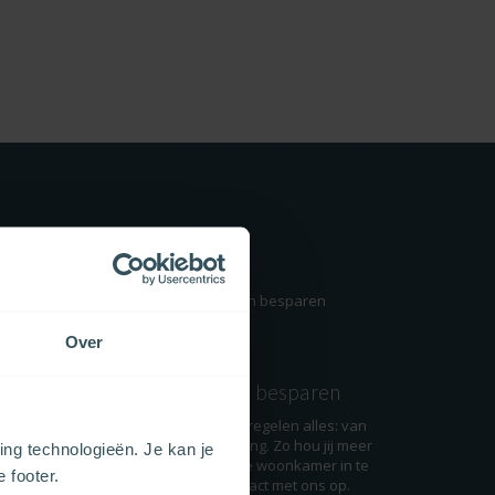
en!
Over
n
Verhuizen én besparen
ns: wij
Ga je verhuizen? Wij regelen alles: van
e vragen?
aanvraag tot aansluiting. Zo hou jij meer
ng technologieën. Je kan je
nst. Wij
tijd over om je nieuwe woonkamer in te
e footer.
n je op
richten. Neem contact met ons op.