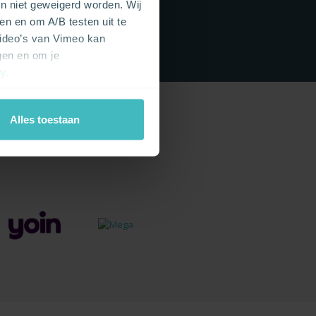
en niet geweigerd worden. Wij
e maken.
en en om A/B testen uit te
video’s van Vimeo kan
gen en om je
cy
.
Alles toestaan
roviders