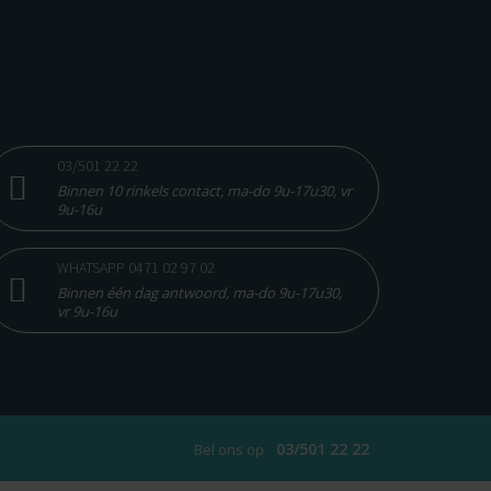
03/501 22 22
Binnen 10 rinkels contact, ma-do 9u-17u30, vr
9u-16u
WHATSAPP 0471 02 97 02
Binnen één dag antwoord, ma-do 9u-17u30,
vr 9u-16u
03/501 22 22
Bel ons op