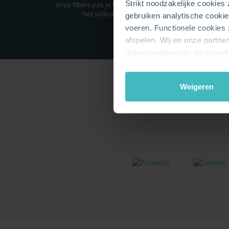
Strikt noodzakelijke cookies
onze filters pas je het aanbod aan, zodat
het volledig bij jou past.
gebruiken analytische cookie
voeren. Functionele cookies
afspelen. Wij en onze partne
gepersonaliseerde advertent
Weigeren
Vergeli