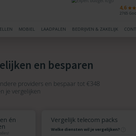
4,6
2765 Goo
BELLEN
MOBIEL
LAADPALEN
BEDRIJVEN & ZAKELIJK
CONT
elijken en besparen
andere providers en bespaar tot €348
n je vergelijken
zen én
Vergelijk telecom packs
en
Welke diensten wil je vergelijken?
alles!