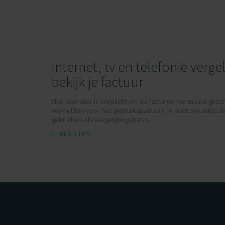
Internet, tv en telefonie vergel
bekijk je factuur
Elke operator is verplicht om op facturen het meest gesch
vermelden voor het gebruikspatroon. Je kunt ook altijd d
gebruiken als vergelijkingsbasis.
MEER TIPS