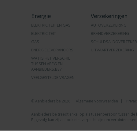
Energie
Verzekeringen
ELEKTRICITEIT EN GAS
AUTOVERZEKERING
ELEKTRICITEIT
BRANDVERZEKERING
GAS
SCHULDSALDOVERZEKER
ENERGIELEVERANCIERS
UITVAARTVERZEKERING
WAT IS HET VERSCHIL
TUSSEN VREG EN
AANBIEDERS.BE?
VEELGESTELDE VRAGEN
© Aanbieders.be 2026
Algemene Voorwaarden
Privac
Aanbieders.be treedt enkel op als tussenpersoon tussen de kla
Bijgevolg kan zij zelf ook niet verplicht zijn om verbinteniss