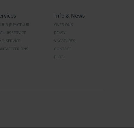
ervices
Info & News
UUR JE FACTUUR
OVER ONS
ERHUISSERVICE
PEASY
MO-SERVICE
VACATURES
ONTACTEER ONS
CONTACT
BLOG