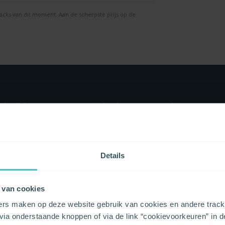
ks van dit moment. Aan de scherpste prijs op de
ele)kom vergelijken en bespar
Details
roducten combineren
Gratis Overstappe
 van cookies
je dat alles-in-één producten of
Heb je gekozen? Dan is het aan o
sten vaak voordeliger zijn? En
laten je gratis overstappen! Heb j
ers maken op deze website gebruik van cookies en andere tracki
en extra gemakkelijk! Combineer,
Contacteer gerust onze klantendie
ia onderstaande knoppen of via de link “cookievoorkeuren” in d
vergelijk en bespaar!
kijken graag met je mee en helpe