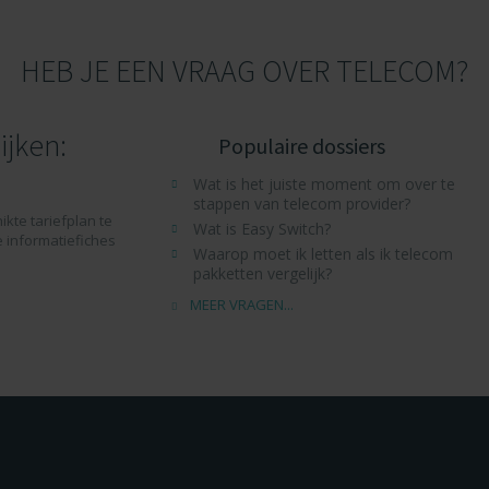
HEB JE EEN VRAAG OVER TELECOM?
ijken:
Populaire dossiers
Wat is het juiste moment om over te
stappen van telecom provider?
ikte tariefplan te
Wat is Easy Switch?
e informatiefiches
Waarop moet ik letten als ik telecom
pakketten vergelijk?
MEER VRAGEN...