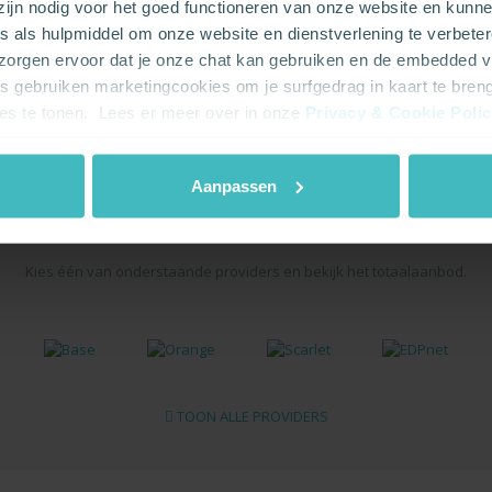
 zijn nodig voor het goed functioneren van onze website en kunn
weg om samen de juiste keuze t
s als hulpmiddel om onze website en dienstverlening te verbeter
 zorgen ervoor dat je onze chat kan gebruiken en de embedded 
rs gebruiken marketingcookies om je surfgedrag in kaart te bren
ies te tonen. Lees er meer over in onze
Privacy & Cookie Poli
Aanpassen
jk de deals van %%count%% p
Kies één van onderstaande providers en bekijk het totaalaanbod.
TOON ALLE PROVIDERS