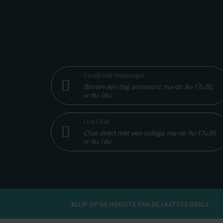
Facebook Messenger
Binnen één dag antwoord, ma-do 9u-17u30,
vr 9u-16u
Live Chat
Chat direct met een collega, ma-do 9u-17u30,
vr 9u-16u
BLIJF OP DE HOOGTE VAN DE LAATSTE DEALS