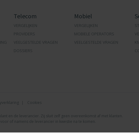
Telecom
Mobiel
S
VERGELIJKEN
VERGELIJKEN
ST
PROVIDERS
MOBIELE OPERATORS
V
ING
VEELGESTELDE VRAGEN
VEELGESTELDE VRAGEN
K
DOSSIERS
C
yverklaring
Cookies
nt en de leverancier. Zij sluit zelf geen overeenkomst af met klanten.
en voor of namens de leverancier in kwestie na te komen.