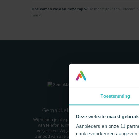
Hoe komen we aan deze top 5?
De meest gekozen Telecom pac
markt.
(T
Toestemming
Gemakkelijk vergelijken
P
Deze website maakt gebruik
Wij helpen je alle providers op het gebied
Wist 
van telefonie, internet en televisie te
dien
Aanbieders en onze 11 partn
vergelijken. Wij geven je een neutraal
bovendi
cookievoorkeuren aangeven v
aanbod van alle providers in België. Via