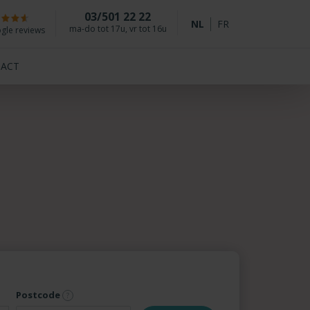
03/501 22 22
NL
FR
ma-do tot 17u, vr tot 16u
gle reviews
ACT
Postcode