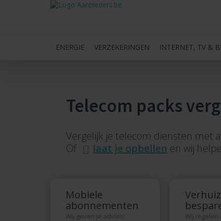
ENERGIE
VERZEKERINGEN
INTERNET, TV & 
Telecom packs verg
Vergelijk je telecom diensten met 
Of
laat je opbellen
en wij helpe
Mobiele
Verhui
abonnementen
bespar
Wij geven je advies!
Wij regelen 