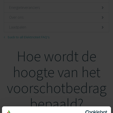
Energieleveranciers
Over ons
Laadpalen
back to all Elektriciteit FAQ's
Hoe wordt de
hoogte van het
voorschotbedrag
bepaald?