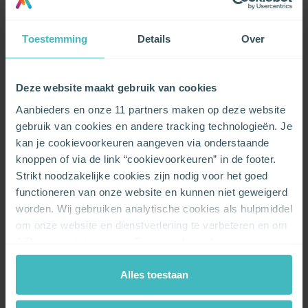
De
voorschotten
die je moet betalen, worden voornamelijk ingeschat
op basis van je elektriciteits- en/of aardgasverbruik van
Toestemming
Details
Over
de afgelopen jaren.
Daarbij houdt de leverancier rekening met eventuele
Deze website maakt gebruik van cookies
aangekondigde prijsstijgingen, zoals de stijging van kosten van
distributie, transport, Turteltaks enz.
Aanbieders en onze 11 partners maken op deze website
gebruik van cookies en andere tracking technologieën. Je
Ook andere externe factoren kunnen ervoor kunnen zorgen dat je
kan je cookievoorkeuren aangeven via onderstaande
verbruik omhoog of omlaag gaat.
knoppen of via de link “cookievoorkeuren” in de footer.
Lees
hier
meer over je voorschotfactuur.
Strikt noodzakelijke cookies zijn nodig voor het goed
functioneren van onze website en kunnen niet geweigerd
worden. Wij gebruiken analytische cookies als hulpmiddel
Gerelateerde vragen
om onze website en dienstverlening te verbeteren en om
A/B testen uit te voeren. Functionele cookies zorgen
Is het een goed idee om mijn elektrische boiler van een timer
ervoor dat je onze chat kan gebruiken en de embedded
te voorzien?
video’s van Vimeo kan afspelen. Wij en onze partners
Alles toestaan
Waarom betaal ik een distributiekost voor elektriciteit?
gebruiken marketingcookies om je surfgedrag in kaart te
Hoe wordt mijn elektriciteitsverbruik berekend?
brengen en om je gepersonaliseerde advertenties te