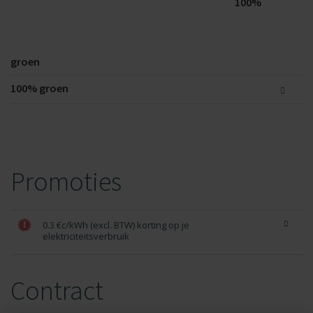
100%
groen
100%
groen
Promoties
0.3 €c/kWh (excl. BTW) korting op je
elektriciteitsverbruik
Contract