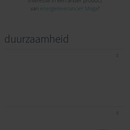
Interesse in een ander product
van
energieleverancier Mega
?
duurzaamheid