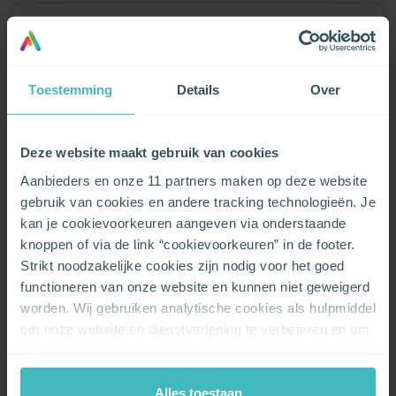
Elektriciteit
Product
Toestemming
Details
Over
Cosy Fixed BXL
Tarief
Deze website maakt gebruik van cookies
Aanbieders en onze 11 partners maken op deze website
Vast tarief
gebruik van cookies en andere tracking technologieën. Je
Duurtijd contract
kan je cookievoorkeuren aangeven via onderstaande
knoppen of via de link “cookievoorkeuren” in de footer.
voor 24 maanden
Strikt noodzakelijke cookies zijn nodig voor het goed
functioneren van onze website en kunnen niet geweigerd
Groene oorsprong
worden. Wij gebruiken analytische cookies als hulpmiddel
om onze website en dienstverlening te verbeteren en om
100.00%
A/B testen uit te voeren. Functionele cookies zorgen
ervoor dat je onze chat kan gebruiken en de embedded
Gas
video’s van Vimeo kan afspelen. Wij en onze partners
Alles toestaan