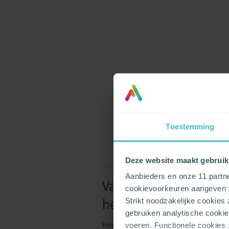
Toestemming
Deze website maakt gebruik
Posted on 25/04/2019 by Steve Oeyen
Aanbieders en onze 11 partn
Vast of variabel energ
cookievoorkeuren aangeven v
het beste voor jouw 
Strikt noodzakelijke cookies
gebruiken analytische cookie
Een nieuwe energieleverancier kiezen en
voeren. Functionele cookies