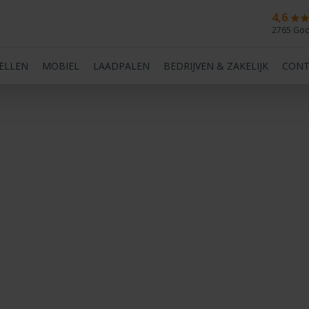
4,6
2765 Goo
BELLEN
MOBIEL
LAADPALEN
BEDRIJVEN & ZAKELIJK
CONT
prijsvergelijker energie