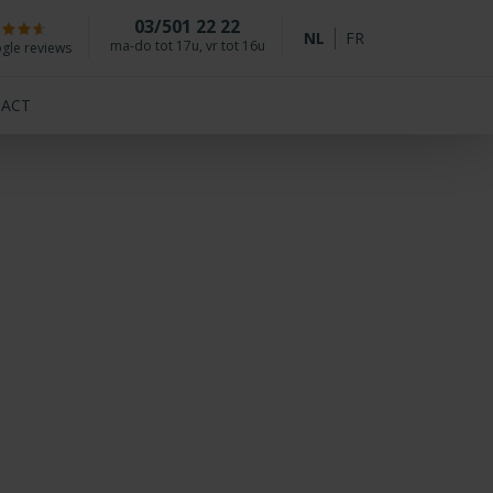
03/501 22 22
NL
FR
ma-do tot 17u, vr tot 16u
gle reviews
ACT