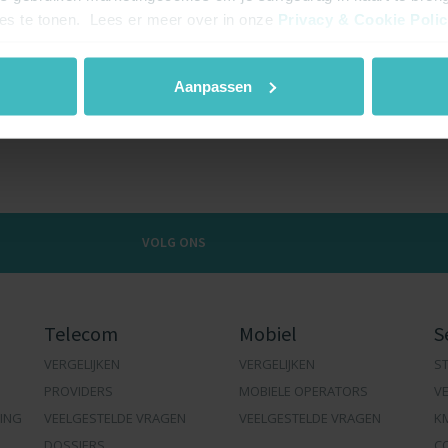
dat we nog maar moeilijk kunnen
ies te tonen. Lees er meer over in onze
Privacy & Cookie Poli
eds vaker voor een abonnement
erkt is onbeperkt internet?
Aanpassen
VOLG ONS
Telecom
Mobiel
S
VERGELIJKEN
VERGELIJKEN
ST
PROVIDERS
MOBIELE OPERATORS
V
ING
VEELGESTELDE VRAGEN
VEELGESTELDE VRAGEN
K
DOSSIERS
C