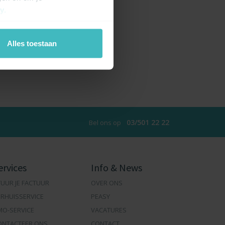
cy
.
Alles toestaan
03/501 22 22
Bel ons op
ervices
Info & News
UUR JE FACTUUR
OVER ONS
ERHUISSERVICE
PEASY
MO-SERVICE
VACATURES
ONTACTEER ONS
CONTACT