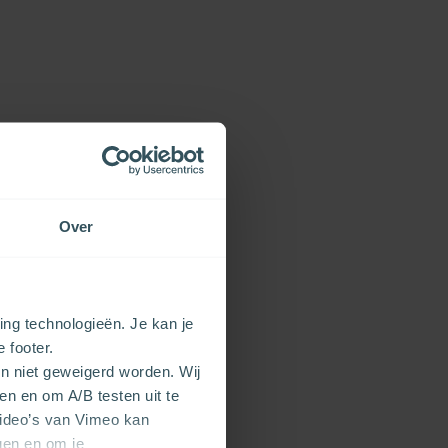
Over
ng technologieën. Je kan je
e footer.
en niet geweigerd worden. Wij
en en om A/B testen uit te
video’s van Vimeo kan
gen en om je