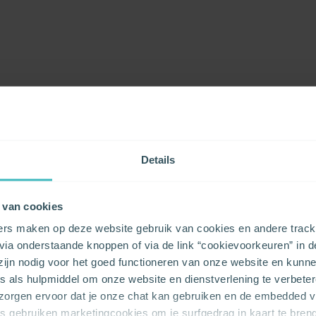
Details
 van cookies
ers maken op deze website gebruik van cookies en andere tracki
ia onderstaande knoppen of via de link “cookievoorkeuren” in d
uis, is dat wel zo
 zijn nodig voor het goed functioneren van onze website en kunn
s als hulpmiddel om onze website en dienstverlening te verbeter
 zorgen ervoor dat je onze chat kan gebruiken en de embedded 
s alomtegenwoordig. Bijna alles
rs gebruiken marketingcookies om je surfgedrag in kaart te bren