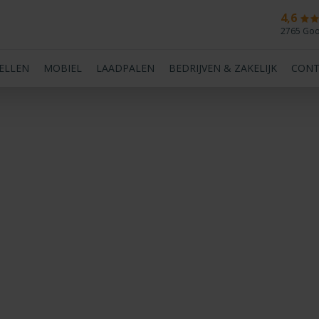
4,6
2765 Goo
BELLEN
MOBIEL
LAADPALEN
BEDRIJVEN & ZAKELIJK
CONT
nbeperkt internet belg