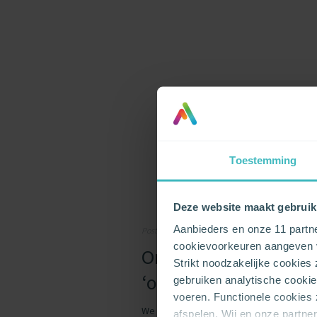
Toestemming
Deze website maakt gebruik
Aanbieders en onze 11 partn
Posted on 02/05/2019 by Steve Oeyen
cookievoorkeuren aangeven v
Onbeperkt internet th
Strikt noodzakelijke cookies
‘onbeperkt’?
gebruiken analytische cookie
voeren. Functionele cookies
We kunnen er niet omheen: het internet i
afspelen. Wij en onze partne