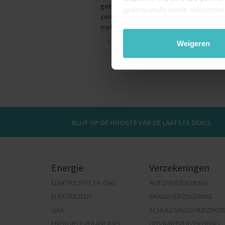
gebeurt tegenwoordig online, wat maakt 
gepersonaliseerde advertent
zonder internet. Daarom opteren we ste
met ‘onbeperkt internet’. Maar hoe onbep
LEES HET ARTIKEL
Weigeren
BLIJF OP DE HOOGTE VAN DE LAATSTE DEALS
Energie
Verzekeringen
ELEKTRICITEIT EN GAS
AUTOVERZEKERING
ELEKTRICITEIT
BRANDVERZEKERING
GAS
SCHULDSALDOVERZEKER
ENERGIELEVERANCIERS
UITVAARTVERZEKERING