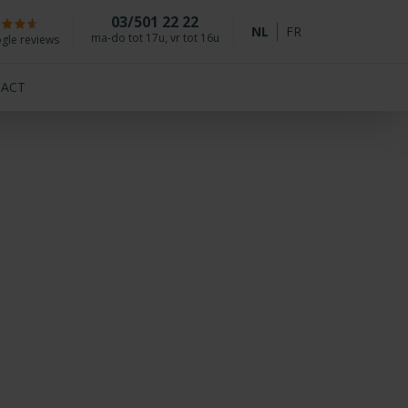
03/501 22 22
NL
FR
ma-do tot 17u, vr tot 16u
gle reviews
ACT
ie