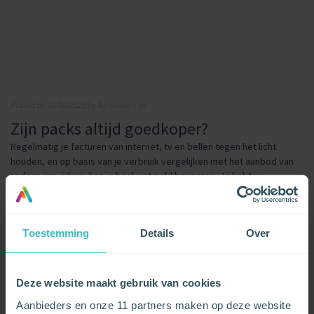
Posted on 10/10/2025 by Aanbieders.be
Zijn packs altijd goedkoper?
Regelmatig je facturen van internet, tv en bellen tegen het licht
houden, en op basis van je verbruik vergelijken met het aanbod van
andere providers, kan je heel wat geld besparen. Je hebt nu
misschien een pack met alles erop en eraan, maar zijn die packs altijd
goedkoper? Ontdek hier waarom providers serieuze kortingen
kunnen […]
Toestemming
Details
Over
LEES HET ARTIKEL
Deze website maakt gebruik van cookies
Aanbieders en onze 11 partners maken op deze website