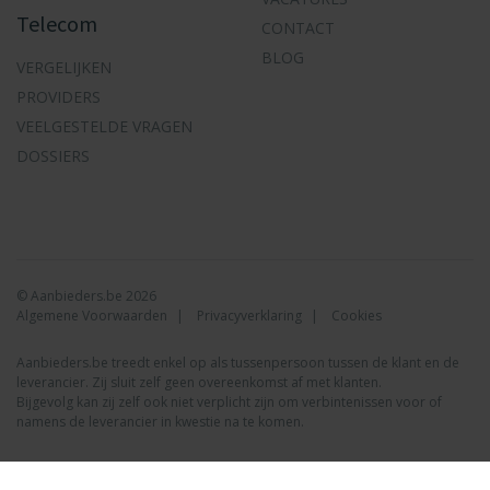
Telecom
CONTACT
BLOG
VERGELIJKEN
PROVIDERS
VEELGESTELDE VRAGEN
DOSSIERS
© Aanbieders.be 2026
Algemene Voorwaarden
Privacyverklaring
Cookies
Aanbieders.be treedt enkel op als tussenpersoon tussen de klant en de
leverancier. Zij sluit zelf geen overeenkomst af met klanten.
Bijgevolg kan zij zelf ook niet verplicht zijn om verbintenissen voor of
namens de leverancier in kwestie na te komen.