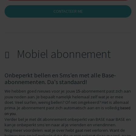
CONTACTEER ME
Mobiel abonnement
Onbeperkt bellen en Sms'en met alle Base-
abonnementen. Da's standaard!
We hebben goed nieuws voor je: jouw
-abonnement past zich aan
15
jouw noden aan. Je bepaalt namelijk helemaal zelf wat je er mee
doet. Veel surfen, weinig bellen? Of net omgekeerd? Het is allemaal
prima. Je abonnement past zich automatisch aan en is volledig
based
on you.
Verder bel je met dit abonnement onbeperkt van BASE naar BASE en
kan je onbeperkt sms'en naar al je vrienden en vriendinnen.
Nog meer voordelen: wat je over hebt gaat niet verloren. Want de
belminuten en/of mobiele data die je niet opkrijgt deze maand, gaan