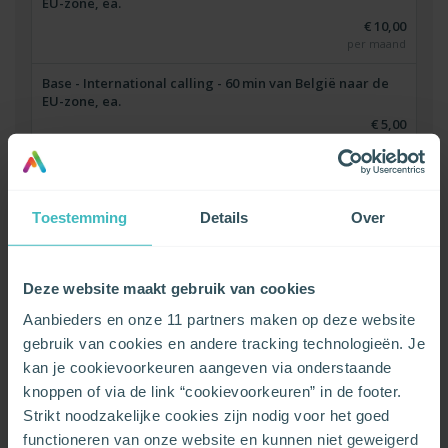
EU-zone, ea.
€ 10,00
per maand
Base - International calling - 60 min van België naar de
EU-zone, ea.
€ 5,00
per maand
Base - International calling - 600 min van België naar de
EU-zone, ea.
Toestemming
Details
Over
€ 15,00
per maand
VERBERG OPTIES
Deze website maakt gebruik van cookies
Aanbieders en onze 11 partners maken op deze website
gebruik van cookies en andere tracking technologieën. Je
kan je cookievoorkeuren aangeven via onderstaande
CONFIGUREER JE PAKKET
knoppen of via de link “cookievoorkeuren” in de footer.
Strikt noodzakelijke cookies zijn nodig voor het goed
CONTACTEER ME
functioneren van onze website en kunnen niet geweigerd