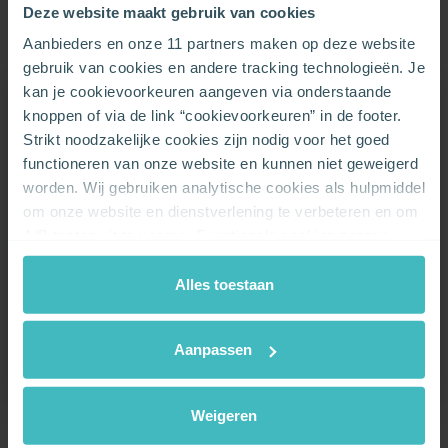
Deze website maakt gebruik van cookies
Contract
Aanbieders en onze 11 partners maken op deze website
gebruik van cookies en andere tracking technologieën. Je
kan je cookievoorkeuren aangeven via onderstaande
Elektriciteit
knoppen of via de link “cookievoorkeuren” in de footer.
Strikt noodzakelijke cookies zijn nodig voor het goed
Product
functioneren van onze website en kunnen niet geweigerd
worden. Wij gebruiken analytische cookies als hulpmiddel
Off-peak Flex BXL
om onze website en dienstverlening te verbeteren en om
A/B testen uit te voeren. Functionele cookies zorgen
Tarief
ervoor dat je onze chat kan gebruiken en de embedded
video’s van Vimeo kan afspelen. Wij en onze partners
Variabel tarief
Alles toestaan
gebruiken marketingcookies om je surfgedrag in kaart te
Groene oorsprong
brengen en om je gepersonaliseerde advertenties te
Aanpassen
tonen. Lees er meer over in onze
Privacy & Cookie
100.00%
Policy
.
Weigeren