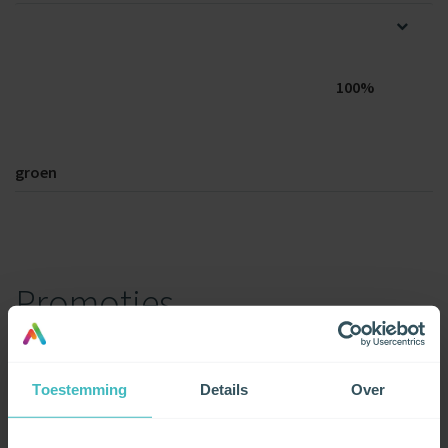
100%
groen
Promoties
5.30 € korting igv domiciliëring
Toestemming
Details
Over
55 € welkomstkorting op je elektriciteit