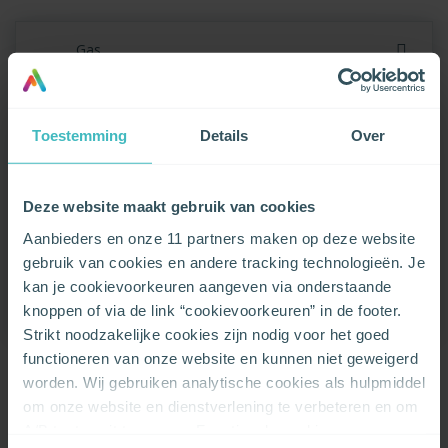
Gas
Product
Toestemming
Details
Over
Gas Variabel
Tarief
Deze website maakt gebruik van cookies
Variabel tarief
Aanbieders en onze 11 partners maken op deze website
gebruik van cookies en andere tracking technologieën. Je
Groene oorsprong
kan je cookievoorkeuren aangeven via onderstaande
100%
knoppen of via de link “cookievoorkeuren” in de footer.
Strikt noodzakelijke cookies zijn nodig voor het goed
functioneren van onze website en kunnen niet geweigerd
worden. Wij gebruiken analytische cookies als hulpmiddel
om onze website en dienstverlening te verbeteren en om
A/B testen uit te voeren. Functionele cookies zorgen
VERANDER NAAR FRANK ENERGIE