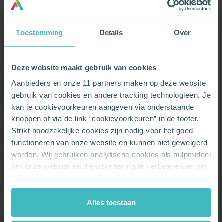
Elektriciteit
Toestemming
Details
Over
Product
ComfortFlex
Deze website maakt gebruik van cookies
Aanbieders en onze 11 partners maken op deze website
Tarief
gebruik van cookies en andere tracking technologieën. Je
kan je cookievoorkeuren aangeven via onderstaande
Variabel tarief
knoppen of via de link “cookievoorkeuren” in de footer.
Strikt noodzakelijke cookies zijn nodig voor het goed
Groene oorsprong
functioneren van onze website en kunnen niet geweigerd
100.00%
worden. Wij gebruiken analytische cookies als hulpmiddel
om onze website en dienstverlening te verbeteren en om
Gas
A/B testen uit te voeren. Functionele cookies zorgen
ervoor dat je onze chat kan gebruiken en de embedded
Product
video’s van Vimeo kan afspelen. Wij en onze partners
Alles toestaan
gebruiken marketingcookies om je surfgedrag in kaart te
ComfortFlex