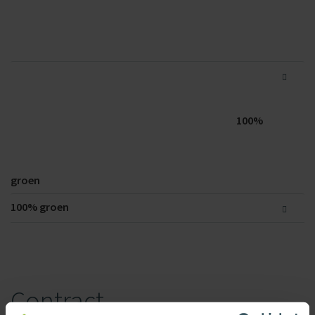
100%
groen
100%
groen
Contract