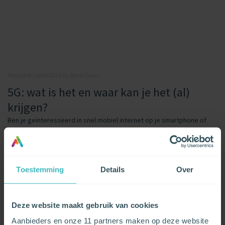
Posted on 18/04/2019 by Steve Oeyen
5G: wat is het en waar kan je het (al)
krijgen?
Ben je geïnteresseerd in snel mobiel internet op je smartphone of
tablet, dan kan je binnenkort niet heen om 5G. Wat het is, wat je eraan
hebt, en wanneer je het kunt krijgen? Daar gaan we hieronder graag
uitgebreid op in. Maar laten we eerst nog een keertje langs 4G (en 3G)
passeren, dan ben je meteen helemaal mee.
Toestemming
Details
Over
LEES HET ARTIKEL
Deze website maakt gebruik van cookies
Aanbieders en onze 11 partners maken op deze website